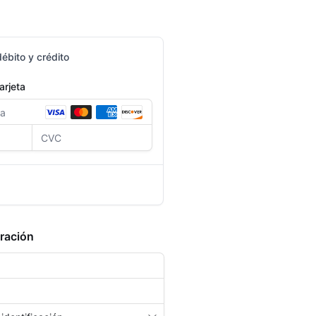
débito y crédito
arjeta
ar el formulario, serás
gina de PSE para completar el
uración