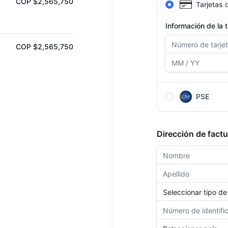
COP $2,565,750
Tarjetas 
Información de la t
COP $2,565,750
PSE
Después de complet
redirigido a la pá
Dirección de fact
pago.