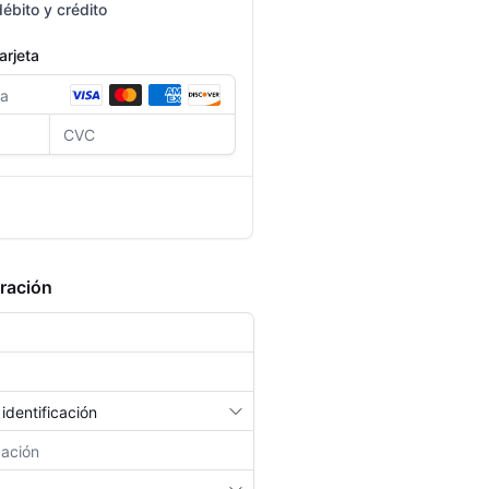
débito y crédito
arjeta
ar el formulario, serás
gina de PSE para completar el
uración