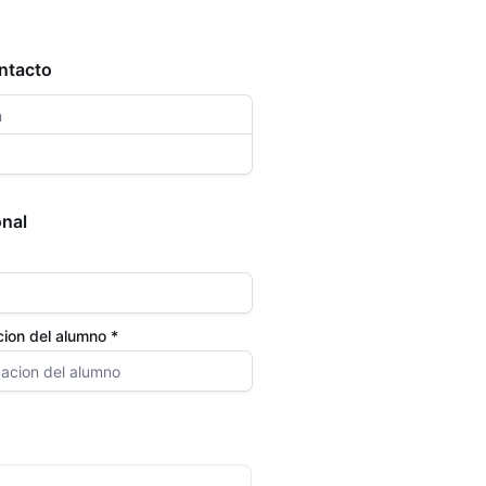
ntacto
onal
cion del alumno *